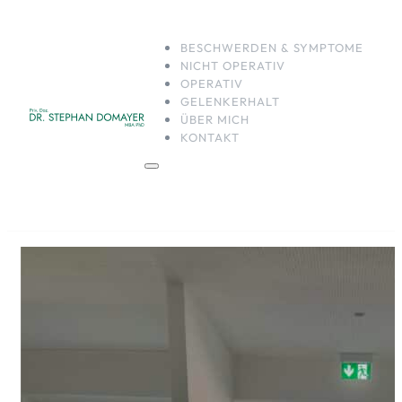
BESCHWERDEN & SYMPTOME
NICHT OPERATIV
OPERATIV
GELENKERHALT
ÜBER MICH
KONTAKT
BESCHWERDEN & SYM